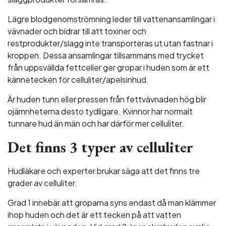
Lägre blodgenomströmning leder till vattenansamlingar i
vävnader och bidrar till att toxiner och
restprodukter/slagg inte transporteras ut utan fastnar i
kroppen. Dessa ansamlingar tillsammans med trycket
från uppsvällda fettceller ger gropar i huden som är ett
kännetecken för celluliter/apelsinhud.
Är huden tunn eller pressen från fettvävnaden hög blir
ojämnheterna desto tydligare. Kvinnor har normalt
tunnare hud än män och har därför mer celluliter.
Det finns 3 typer av celluliter
Hudläkare och experter brukar säga att det finns tre
grader av celluliter.
Grad 1 innebär att groparna syns endast då man klämmer
ihop huden och det är ett tecken på att vatten