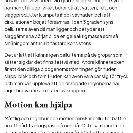
ansamlats i vävnaden. Vid grad 2 är apelsinhuden synlig
när man står upp, vilket beror på att vatten, fett och
slaggprodukter klumpats ihop i vävnaden och att
cirkulationen börjat försämras. I den 3 graden syns
celluiterna även då man ligger och betyder att
slaggämnena börjat bilda en geléaktig massa som så
småningom antar allt fastare konsistens.
Det är lätt att känna igen celluliterna på de gropar som
sätter sig där det finns fettvävnad. Andra kännetecken
är att den dåliga blodgenomströmningen gör huden
slapp, blek och torr. Huden kan även vara känslig för tryck
och man kan uppleva att de drabbade regionerna har
lägre hudvärme än resten av kroppen.
Motion kan hjälpa
Måttlig och regelbunden motion minskar celluliter bättre
än ett hårt träningspass då och då. Och i samband med
att man bränner fett är det också viktigt att se över sin