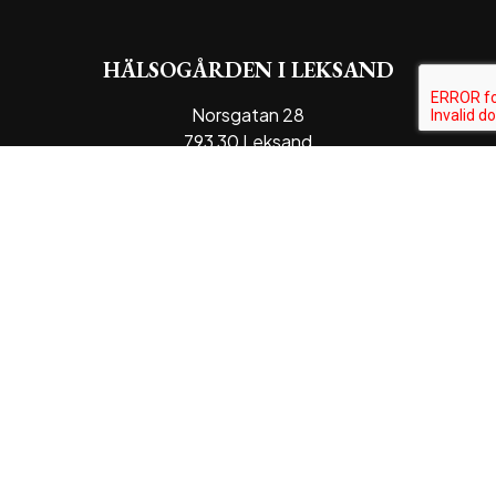
HÄLSOGÅRDEN I LEKSAND
Norsgatan 28
793 30 Leksand
KONTAKT
Telefon
0247-129 70
E-post
info@leksandshalsokost.se
ÖPPETTIDER
Mån – Fre
:
10.00 – 18.00