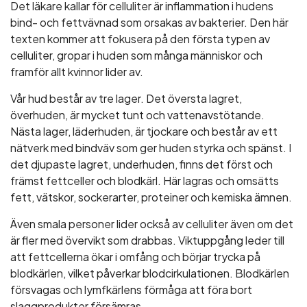
Det läkare kallar för celluliter är inflammation i hudens
bind- och fettvävnad som orsakas av bakterier. Den här
texten kommer att fokusera på den första typen av
celluliter, gropar i huden som många människor och
framför allt kvinnor lider av.
Vår hud består av tre lager. Det översta lagret,
överhuden, är mycket tunt och vattenavstötande.
Nästa lager, läderhuden, är tjockare och består av ett
nätverk med bindväv som ger huden styrka och spänst. I
det djupaste lagret, underhuden, finns det först och
främst fettceller och blodkärl. Här lagras och omsätts
fett, vätskor, sockerarter, proteiner och kemiska ämnen.
Även smala personer lider också av celluliter även om det
är fler med övervikt som drabbas. Viktuppgång leder till
att fettcellerna ökar i omfång och börjar trycka på
blodkärlen, vilket påverkar blodcirkulationen. Blodkärlen
försvagas och lymfkärlens förmåga att föra bort
slaggprodukter försämras.