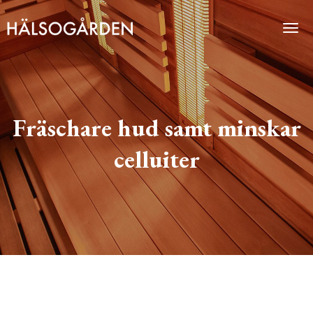
Togg
Fräschare hud samt minskar
celluiter