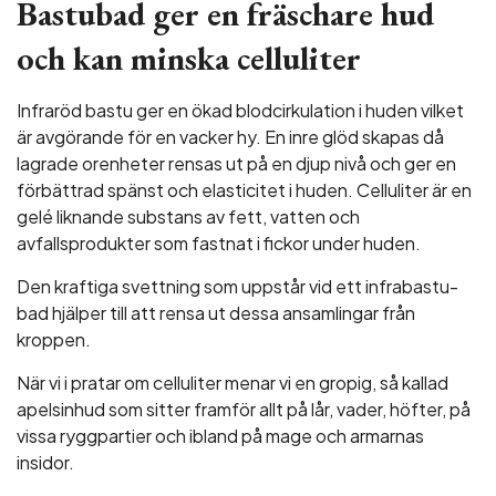
Bastubad ger en fräschare hud
och kan minska celluliter
Infraröd bastu ger en ökad blodcirkulation i huden vilket
är avgörande för en vacker hy. En inre glöd skapas då
lagrade orenheter rensas ut på en djup nivå och ger en
förbättrad spänst och elasticitet i huden. Celluliter är en
gelé liknande substans av fett, vatten och
avfallsprodukter som fastnat i fickor under huden.
Den kraftiga svettning som uppstår vid ett infrabastu-
bad hjälper till att rensa ut dessa ansamlingar från
kroppen.
När vi i pratar om celluliter menar vi en gropig, så kallad
apelsinhud som sitter framför allt på lår, vader, höfter, på
vissa ryggpartier och ibland på mage och armarnas
insidor.