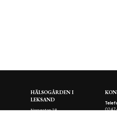
HÄLSOGÅRDEN I
KON
LEKSAND
Telef
0247-
Norsgatan 28
793 30 Leksand