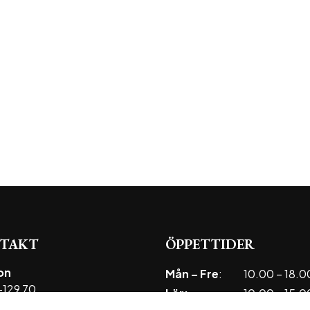
TAKT
ÖPPETTIDER
on
Mån – Fre
:
10.00 – 18.0
129 70
Lör:
10.00 – 15.0