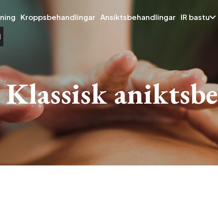
ning
Kroppsbehandlingar
Ansiktsbehandlingar
IR bastu
d
Klassisk aniktsb