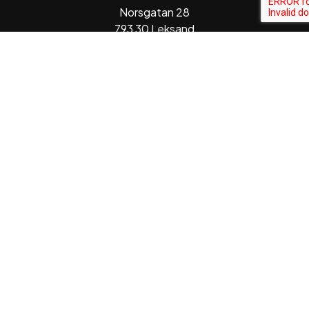
Norsgatan 28
793 30 Leksand
KONTAKT
Telefon
0247-129 70
E-post
info@leksandshalsokost.se
ÖPPETTIDER
Mån – Fre
:
10.00 – 18.00
Lör:
10.00 – 15.00
Sön:
Stängt