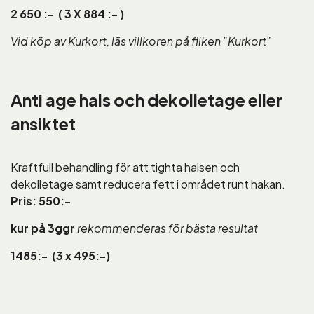
2 650 :- ( 3 X 884 :- )
Vid köp av Kurkort, läs villkoren på fliken ”Kurkort”
Anti age hals och dekolletage eller
ansiktet
Kraftfull behandling för att tighta halsen och
dekolletage samt reducera fett i området runt hakan.
Pris: 550:-
kur på 3ggr
rekommenderas för bästa resultat
1485:- (3 x 495:-)