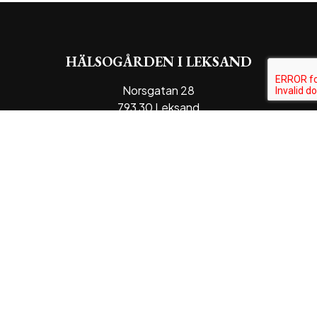
HÄLSOGÅRDEN I LEKSAND
Norsgatan 28
793 30 Leksand
KONTAKT
Telefon
0247-129 70
E-post
info@leksandshalsokost.se
ÖPPETTIDER