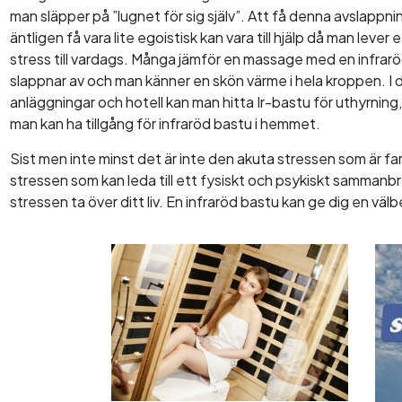
man släpper på ”lugnet för sig själv”. Att få denna avslappning
äntligen få vara lite egoistisk kan vara till hjälp då man lever 
stress till vardags. Många jämför en massage med en infrar
slappnar av och man känner en skön värme i hela kroppen. I 
anläggningar och hotell kan man hitta Ir-bastu för uthyrning,
man kan ha tillgång för infraröd bastu i hemmet.
Sist men inte minst det är inte den akuta stressen som är far
stressen som kan leda till ett fysiskt och psykiskt sammanbro
stressen ta över ditt liv. En infraröd bastu kan ge dig en välb