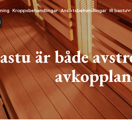
ning
Kroppsbehandlingar
Ansiktsbehandlingar
IR bastu
d
astu är både avstr
avkopplan