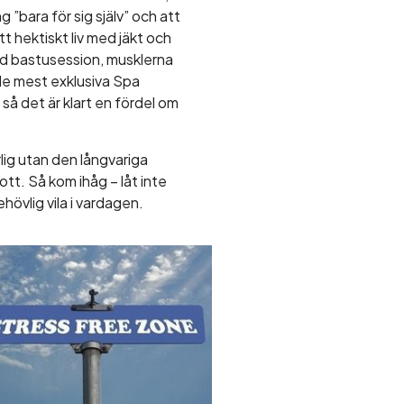
 ”bara för sig själv” och att
ett hektiskt liv med jäkt och
öd bastusession, musklerna
de mest exklusiva Spa
 så det är klart en fördel om
lig utan den långvariga
tt. Så kom ihåg – låt inte
ehövlig vila i vardagen.