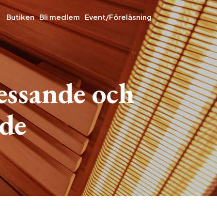
Butiken
Bli medlem
Event/Föreläsning
essande och
de