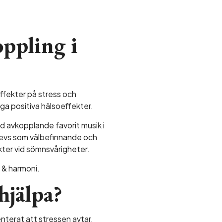
oppling i
ffekter på stress och
ga positiva hälsoeffekter.
 avkopplande favorit musik i
plevs som välbefinnande och
kter vid sömnsvårigheter.
 & harmoni.
hjälpa?
terat att stressen avtar,