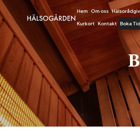
Hem
Om oss
Hälsorådgiv
Kurkort
Kontakt
Boka Ti
B